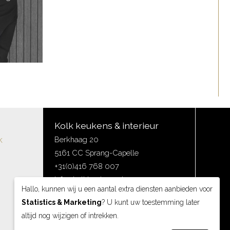
Kolk keukens & interieur
k
Berkhaag 20
5161 CC Sprang-Capelle
+31(0)416 768 007
info@kolkkeukens.nl
Hallo, kunnen wij u een aantal extra diensten aanbieden voor
Statistics & Marketing
? U kunt uw toestemming later
altijd nog wijzigen of intrekken.