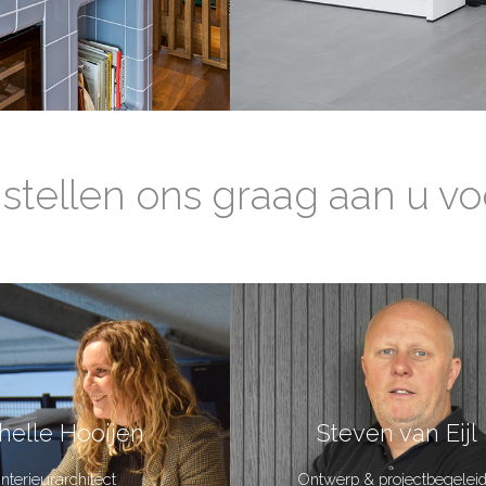
 stellen ons graag aan u vo
helle Hooijen
Steven van Eijl
Interieurarchitect
Ontwerp & projectbegelei