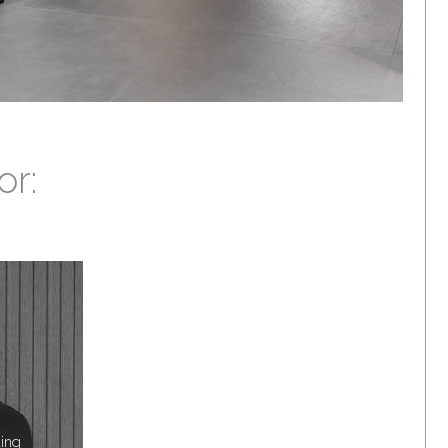
or:
ding